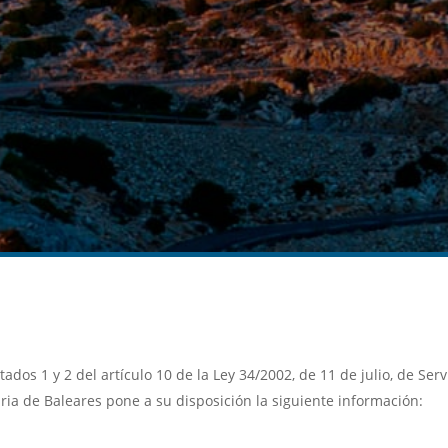
dos 1 y 2 del artículo 10 de la Ley 34/2002, de 11 de julio, de Ser
ria de Baleares pone a su disposición la siguiente información: