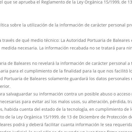
 el que se aprueba el Reglamento de la Ley Orgánica 15/1999, de 1
ítica sobre la utilización de la información de carácter personal p
a través de qué medio técnico: La Autoridad Portuaria de Baleares 
la medida necesaria. La información recabada no se tratará para ni
ria de Baleares no revelará la información de carácter personal a 
aria para el cumplimiento de la finalidad para la que nos facilitó l
d Portuaria de Baleares solamente guardará los datos personales 
erior.
a salvaguardar su información contra un posible abuso o acceso n
cesarias para evitar así los malos usos, su alteración, pérdida, t
os, habida cuenta del estado de la tecnología, en cumplimiento de l
to de la Ley Orgánica 15/1999, de 13 de Diciembre de Protección d
aleares podrá y deberá facilitar cuanta información le sea requeri