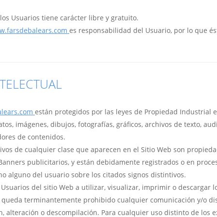
los Usuarios tiene carácter libre y gratuito.
w.farsdebalears.com
es responsabilidad del Usuario, por lo que é
NTELECTUAL
alears.com
están protegidos por las leyes de Propiedad Industrial e 
os, imágenes, dibujos, fotografías, gráficos, archivos de texto, aud
dores de contenidos.
ivos de cualquier clase que aparecen en el Sitio Web son propieda
y Banners publicitarios, y están debidamente registrados o en proces
ho alguno del usuario sobre los citados signos distintivos.
Usuarios del sitio Web a utilizar, visualizar, imprimir o descargar 
o, queda terminantemente prohibido cualquier comunicación y/o dis
ón, alteración o descompilación. Para cualquier uso distinto de los