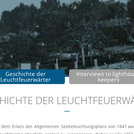
Geschichte der
Interviews to lightho
Leuchtfeuerwärter
keepers
HICHTE DER LEUCHTFEUERW
 dem Erlass des Allgemeinen Seebeleuchtungsplans von 1847 war e