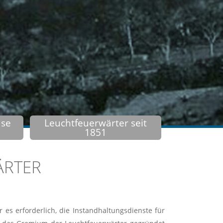
use
Leuchtfeuerwärter seit
1851
ÄRTER
s erforderlich, die Instandhaltungsdienste für