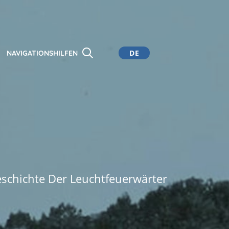
DE
NAVIGATIONSHILFEN
CA
ES
EN
eschichte Der Leuchtfeuerwärter