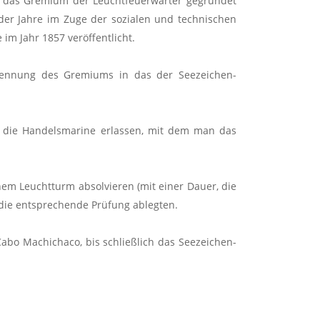
51 das Gremium der Leuchtfeuerwärter gegründet
der Jahre im Zuge der sozialen und technischen
m Jahr 1857 veröffentlicht.
enennung des Gremiums in das der Seezeichen-
d die Handelsmarine erlassen, mit dem man das
em Leuchtturm absolvieren (mit einer Dauer, die
e die entsprechende Prüfung ablegten.
abo Machichaco, bis schließlich das Seezeichen-