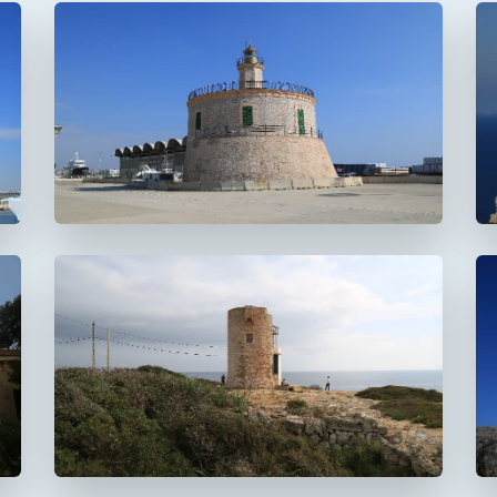
Faro del puerto de
Palma
Faro de La Riba
FUERA DE USO
Faro de la Torre d'en
Beu