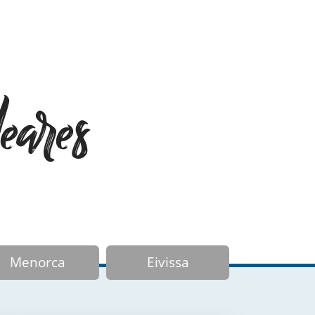
eares
Menorca
Eivissa