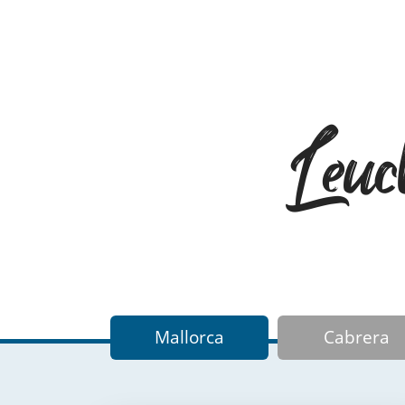
Leuc
Mallorca
Cabrera