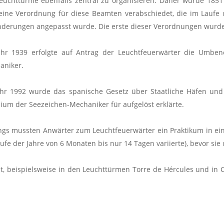
Leuchttürme ebenfalls zentral zu organisieren. Daher wurde 18
eine Verordnung für diese Beamten verabschiedet, die im Laufe 
derungen angepasst wurde. Die erste dieser Verordnungen wurde i
ahr 1939 erfolgte auf Antrag der Leuchtfeuerwärter die Umb
aniker.
ahr 1992 wurde das spanische Gesetz über Staatliche Häfen un
um der Seezeichen-Mechaniker für aufgelöst erklärte.
gs mussten Anwärter zum Leuchtfeuerwärter ein Praktikum in ein
ufe der Jahre von 6 Monaten bis nur 14 Tagen variierte), bevor si
, beispielsweise in den Leuchttürmen Torre de Hércules und in C