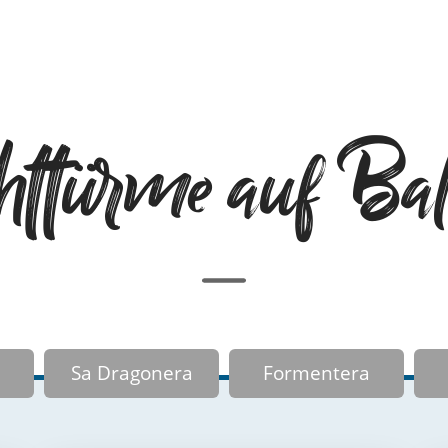
httürme auf Bal
Sa Dragonera
Formentera