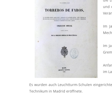
die 
und 
Verän
Im J
Mech
Im J
Gremi
Anfan
im La
Es wurden auch Leuchtturm-Schulen eingerichtet
Technikum in Madrid eröffnete.