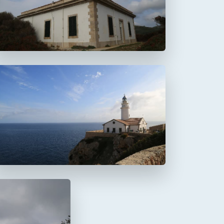
Aucanada
Faro de Capdepera