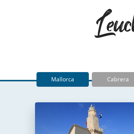
Leuc
Mallorca
Cabrera
Faro de Portopí