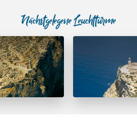
Nächstgelegene Leuchttürme
e Tramuntana
Far de Lle