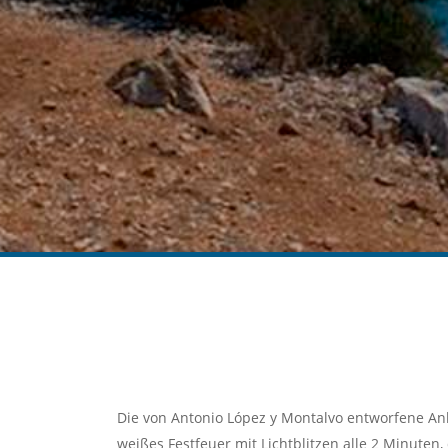
Die von Antonio López y Montalvo entworfene An
weißes Festfeuer mit Lichtblitzen alle 2 Minuten,