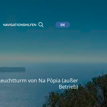
DE
NAVIGATIONSHILFEN
CA
ES
EN
Leuchtturm von Na Pòpia (außer
Betrieb)