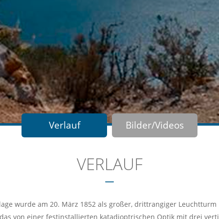
Verlauf
Bilder/Videos
VERLAUF
lage wurde am 20. März 1852 als großer, drittrangiger Leuchtturm
 das von einer festinstallierten katadioptrischen Optik mit drei ve