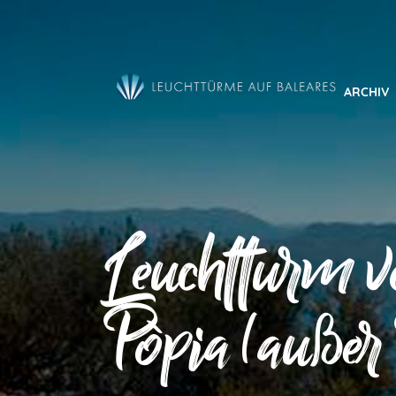
Direkt
zum
Inhalt
ARCHIV
Leuchtturm 
Pòpia (außer