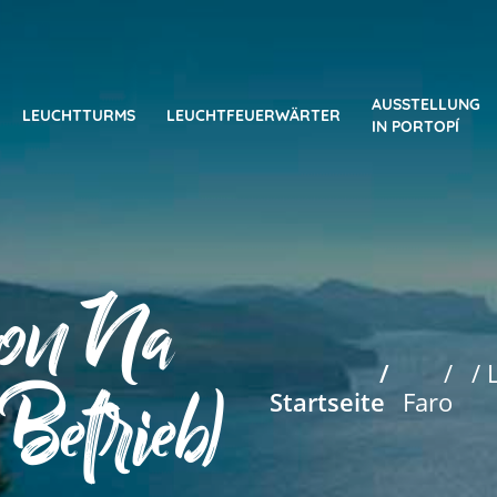
AUSSTELLUNG
LEUCHTTURMS
LEUCHTFEUERWÄRTER
IN PORTOPÍ
von Na
/
/
/ 
 Betrieb)
Startseite
Faro