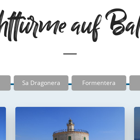
httürme auf Bal
Sa Dragonera
Formentera
Faro del puerto de
Palma