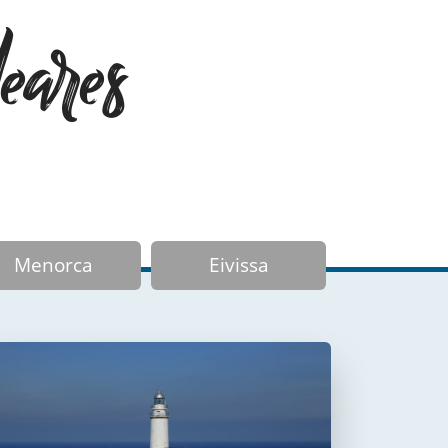
eares
Menorca
Eivissa
Faro de Formentor