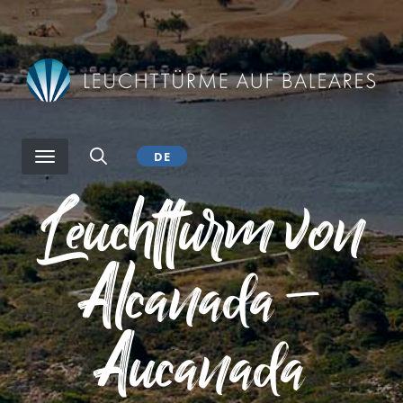
Direkt
zum
Inhalt
DE
Leuchtturm von
Alcanada –
Aucanada