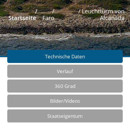
/
/
/ Leuchtturm von
Startseite
Faro
Alcanada
Technische Daten
Verlauf
360 Grad
Bilder/Videos
Staatseigentum