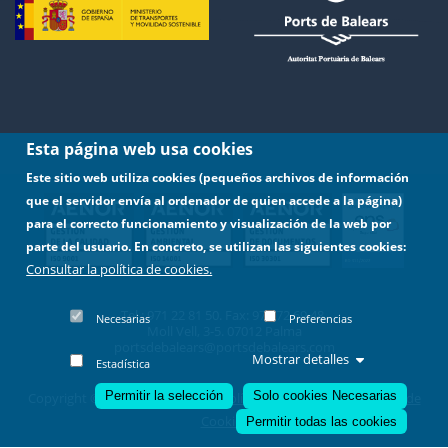
Esta página web usa cookies
Este sitio web utiliza cookies (pequeños archivos de información
que el servidor envía al ordenador de quien accede a la página)
para el correcto funcionamiento y visualización de la web por
parte del usuario. En concreto, se utilizan las siguientes cookies:
Consultar la política de cookies.
Tel.: 971 22 81 50. Fax: 971 72 69 48.
Necesarias
Preferencias
Moll Vell, 3-5. 07012 Palma
portsdebalears@portsdebalears.com
Mostrar detalles
Estadística
Permitir la selección
Solo cookies Necesarias
Copyright © 2022 -
Aviso Legal
|
Política de Privacidad
|
Política de
Revocar consentimiento
Cookies
Permitir todas las cookies