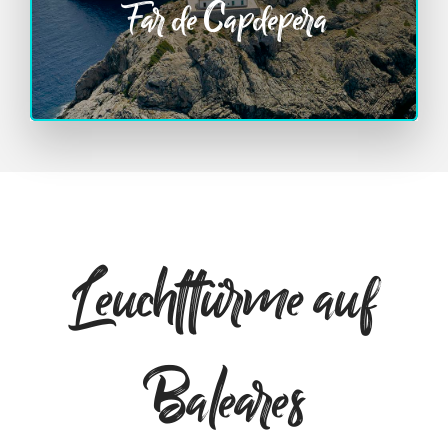
Far de Capdepera
Leuchttürme auf
Baleares