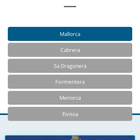
Mallorca
Cabrera
Sa Dragonera
Formentera
Menorca
Eivissa