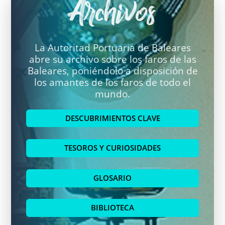
Archivos
La Autoritad Portuaria de Baleares
abre su archivo sobre los faros de las
Baleares, poniéndolo a disposición de
los amantes de los faros de todo el
mundo.
DESCUBRIMIENTOS CLAVE
TESOROS Y CURIOSIDADES
GLOSARIO
BIBLIOTECA