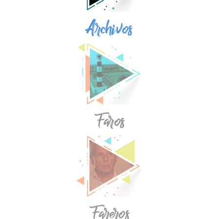
Archivos
Faros
Fareros