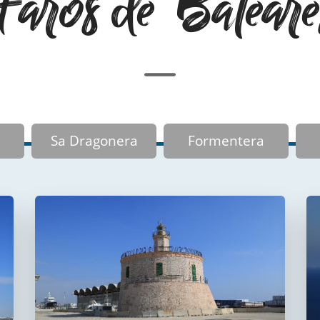
Faros de Baleare
Sa Dragonera
Formentera
Faro del puerto de
Palma
Faro de La Riba
FUERA DE USO