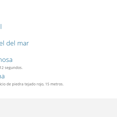
l
el del mar
nosa
 12 segundos.
na
cio de piedra tejado rojo, 15 metros.