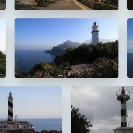
Faro del Cap Gros
De Muleta
 Cala Figuera
Faro de s