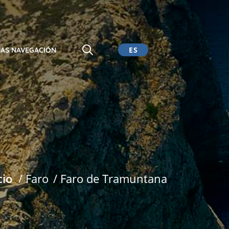
ES
AS NAVEGACIÓN
CA
EN
DE
cio
/ Faro
/ Faro de Tramuntana