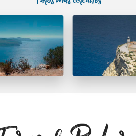
Faros más cercanos
 na Pòpia (en
Far de Lle
desús)