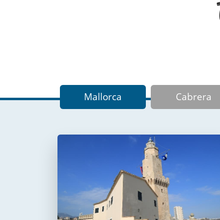
Mallorca
Cabrera
Faro de Portopí