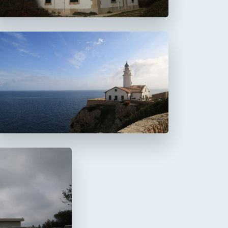
Faro de Capdepera
a Mola