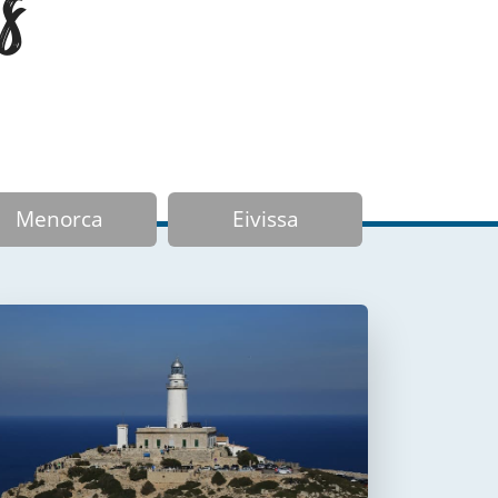
s
Menorca
Eivissa
Faro de Formentor