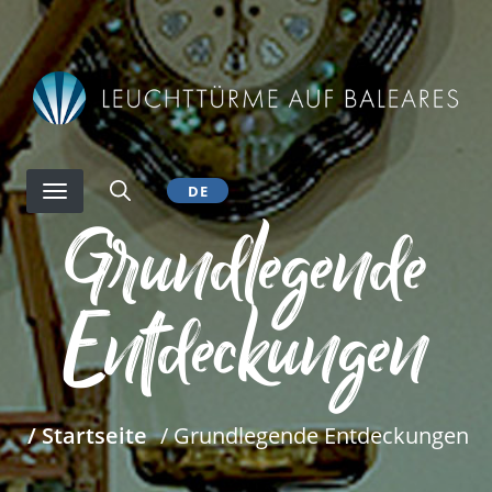
Direkt
zum
Inhalt
DE
Grundlegende
Entdeckungen
/ Startseite
/ Grundlegende Entdeckungen