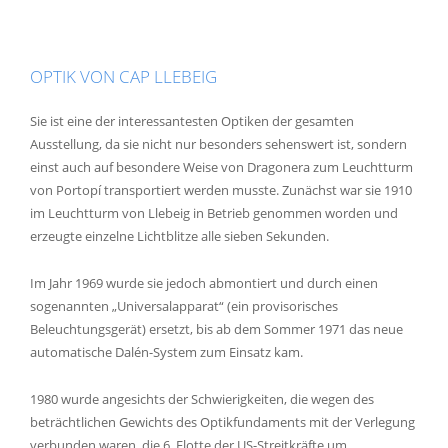
OPTIK VON CAP LLEBEIG
Sie ist eine der interessantesten Optiken der gesamten
Ausstellung, da sie nicht nur besonders sehenswert ist, sondern
einst auch auf besondere Weise von Dragonera zum Leuchtturm
von Portopí transportiert werden musste. Zunächst war sie 1910
im Leuchtturm von Llebeig in Betrieb genommen worden und
erzeugte einzelne Lichtblitze alle sieben Sekunden.
Im Jahr 1969 wurde sie jedoch abmontiert und durch einen
sogenannten „Universalapparat“ (ein provisorisches
Beleuchtungsgerät) ersetzt, bis ab dem Sommer 1971 das neue
automatische Dalén-System zum Einsatz kam.
1980 wurde angesichts der Schwierigkeiten, die wegen des
beträchtlichen Gewichts des Optikfundaments mit der Verlegung
verbunden waren, die 6. Flotte der US-Streitkräfte um