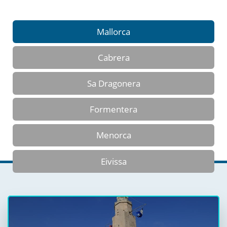
Mallorca
Cabrera
Sa Dragonera
Formentera
Menorca
Eivissa