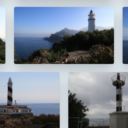
Faro del Cap Gros
De Muleta
 Cala Figuera
Faro de s