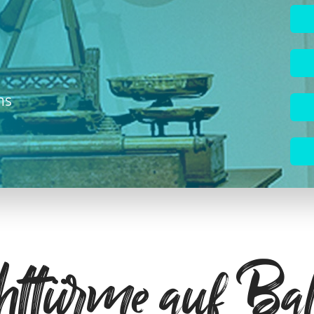
ns
httürme auf Bal