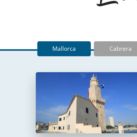
Mallorca
Cabrera
Faro de Portopí