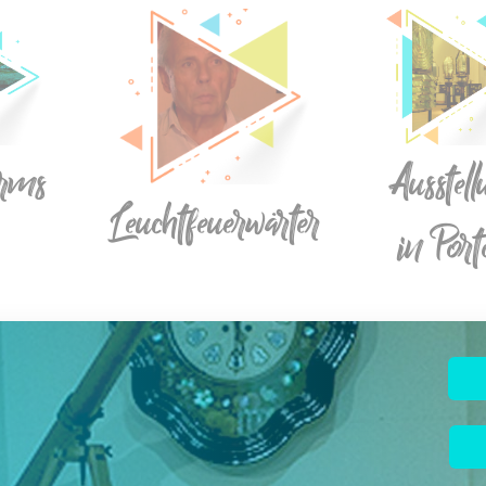
urms
Ausstel
Leuchtfeuerwärter
in Port