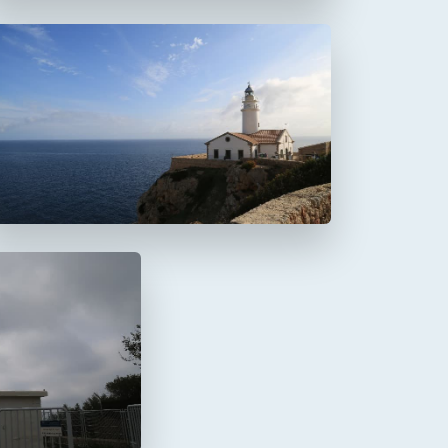
Faro de Capdepera
a Mola