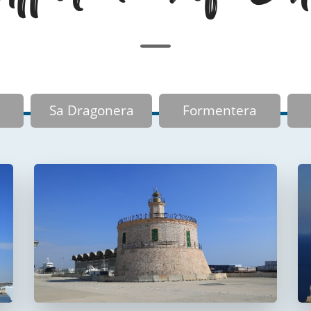
Sa Dragonera
Formentera
Faro del puerto de
Palma
Faro de La Riba
FUERA DE USO