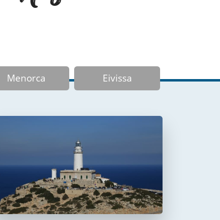
Menorca
Eivissa
Faro de Formentor