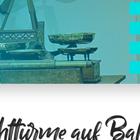
ns
httürme auf Bal