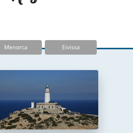
Menorca
Eivissa
Faro de Formentor