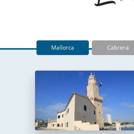
Mallorca
Cabrera
Faro de Portopí