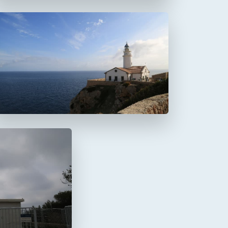
Faro de Capdepera
a Mola