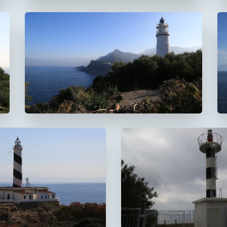
Faro del Cap Gros
De Muleta
 Cala Figuera
Faro de s