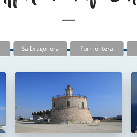
Sa Dragonera
Formentera
Faro del puerto de
Palma
Faro de La Riba
FUERA DE USO