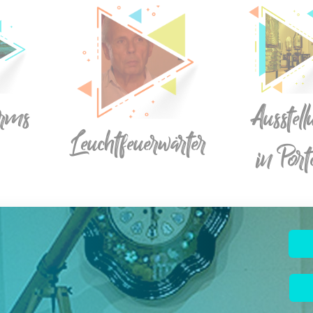
urms
Ausstel
Leuchtfeuerwärter
in Port