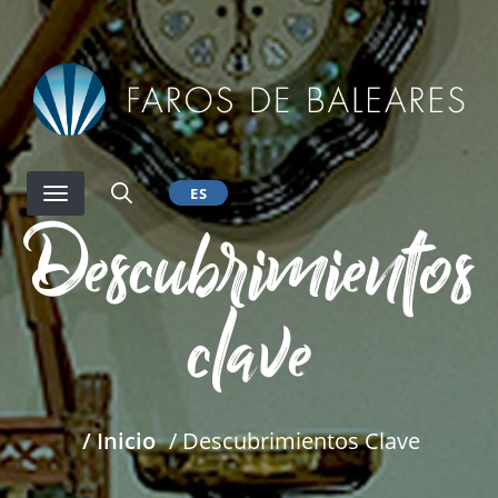
Pasar
al
contenido
principal
ES
Descubrimientos
clave
/ Inicio
/ Descubrimientos Clave