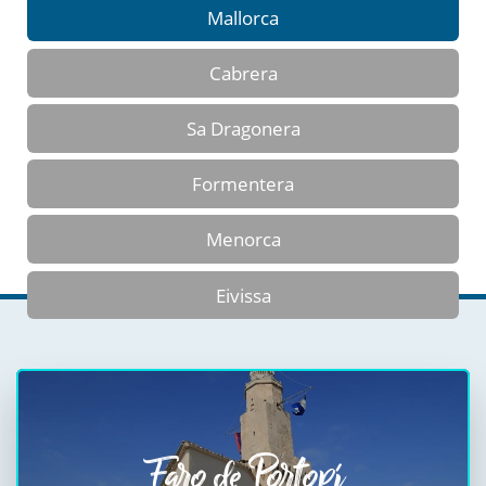
Mallorca
Cabrera
Sa Dragonera
Formentera
Menorca
Eivissa
Faro de Portopí