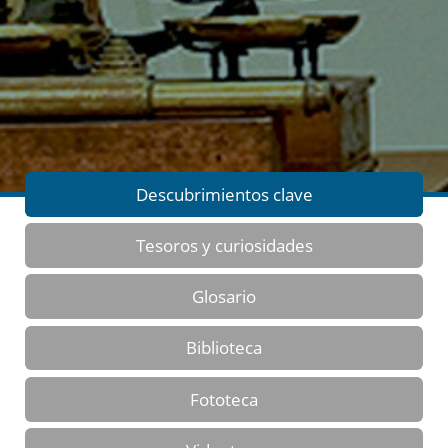
Descubrimientos clave
Tesoros y curiosidades
Glosario
Biblioteca
Fototeca