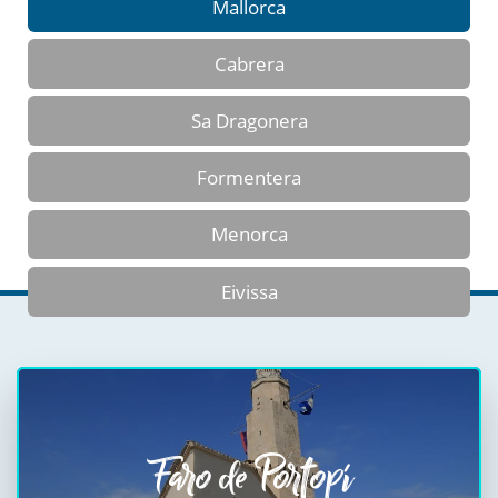
Mallorca
Cabrera
Sa Dragonera
Formentera
Menorca
Eivissa
Faro de Portopí