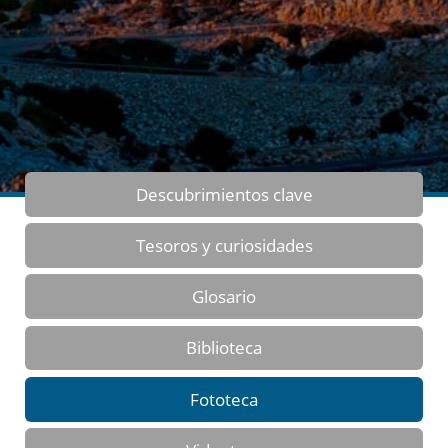
Descubrimientos clave
Tesoros y curiosidades
Glosario
Biblioteca
Fototeca