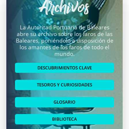
Archivos
La Autoritad Portuaria de Baleares
abre su archivo sobre los faros de las
Baleares, poniéndolo a disposición de
los amantes de los faros de todo el
mundo.
DESCUBRIMIENTOS CLAVE
TESOROS Y CURIOSIDADES
GLOSARIO
BIBLIOTECA