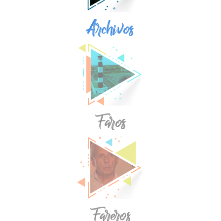
Archivos
Faros
Fareros