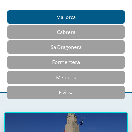
Mallorca
Cabrera
Sa Dragonera
Formentera
Menorca
Eivissa