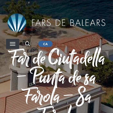
Vés
al
contingut
CA
Far de Ciutadella
– Punta de sa
Farola – Sa