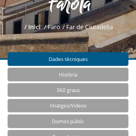
Farola
/ Inici
/ Faro
/ Far de Ciutadella
Dades tècniques
Història
360 graus
Imatges/Videos
Domini públic