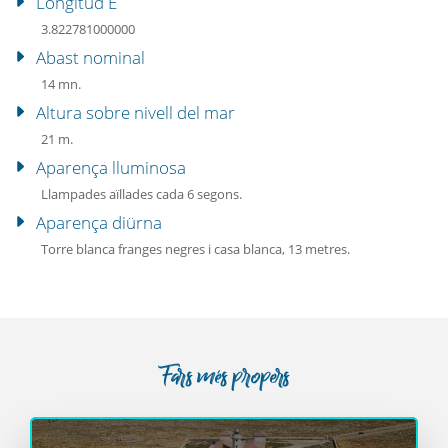
Longitud E
3.822781000000
Abast nominal
14 mn.
Altura sobre nivell del mar
21 m.
Aparença lluminosa
Llampades aïllades cada 6 segons.
Aparença diürna
Torre blanca franges negres i casa blanca, 13 metres.
Fars més propers