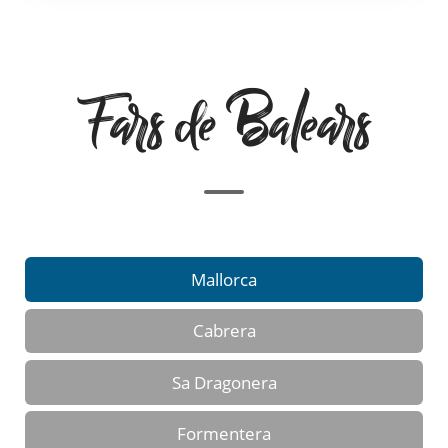
Fars de Balears
Mallorca
Cabrera
Sa Dragonera
Formentera