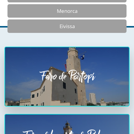
Menorca
Eivissa
Faro de Portopí