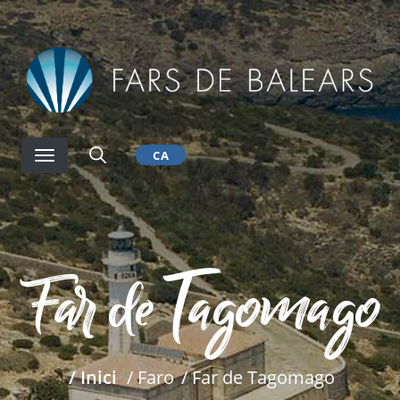
Vés
al
contingut
CA
Far de Tagomago
/ Inici
/ Faro
/ Far de Tagomago