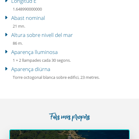
Longitud E
1.648990000000
Abast nominal
21 mn.
Altura sobre nivell del mar
86 m.
Aparença lluminosa
1 + 2 llampades cada 30 segons.
Aparença diürna
Torre octogonal blanca sobre edifici, 23 metres.
Fars més propers