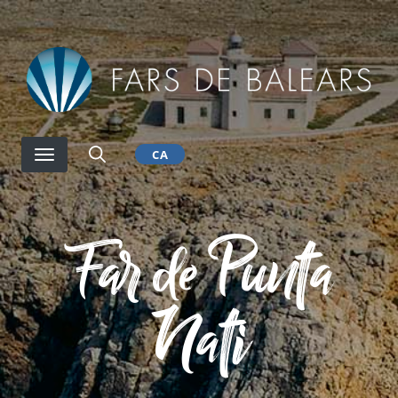
Vés
al
contingut
CA
Far de Punta
Nati