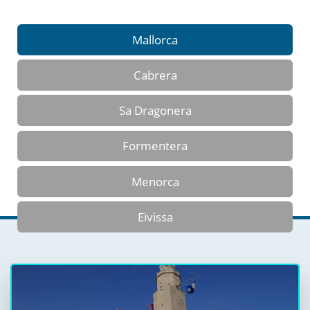
Mallorca
Cabrera
Sa Dragonera
Formentera
Menorca
Eivissa