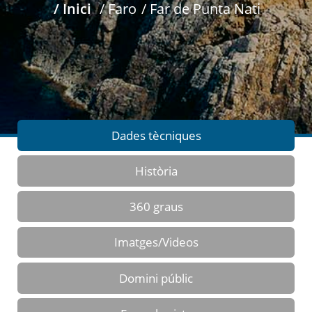
/ Inici
/ Faro
/ Far de Punta Nati
Dades tècniques
Història
360 graus
Imatges/Videos
Domini públic