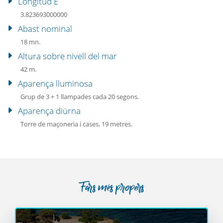
Longitud E
3.823693000000
Abast nominal
18 mn.
Altura sobre nivell del mar
42 m.
Aparença lluminosa
Grup de 3 + 1 llampades cada 20 segons.
Aparença diürna
Torre de maçoneria i cases, 19 metres.
Fars més propers