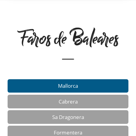
Faros de Baleares
Mallorca
Cabrera
Sa Dragonera
Formentera