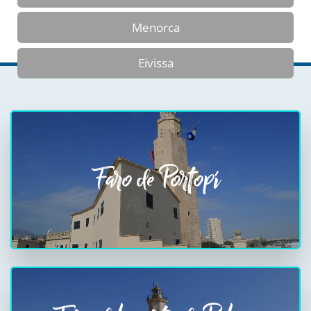
Menorca
Eivissa
Faro de Portopí