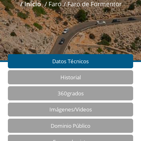
/ Inicio
/ Faro
/ Faro de Formentor
Datos Técnicos
Historial
360grados
Imágenes/Videos
Dominio Público