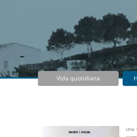
Vida quotidiana
H
Una 