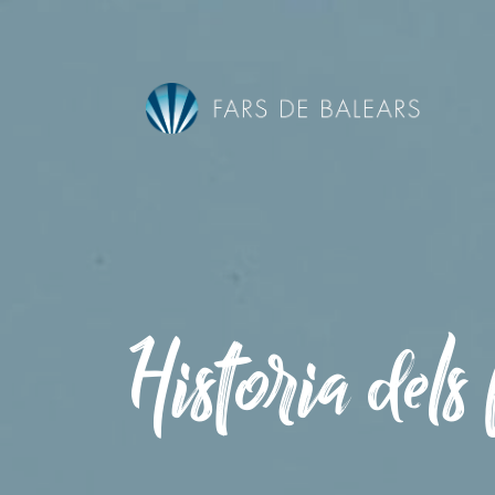
Vés
al
contingut
Historia dels