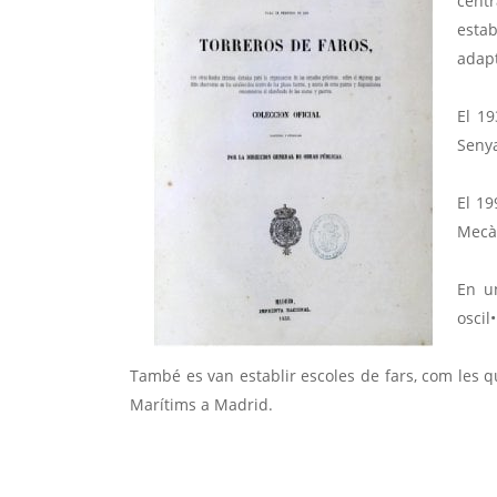
centr
estab
adapt
El 19
Senya
El 19
Mecàn
En u
oscil
També es van establir escoles de fars, com les q
Marítims a Madrid.