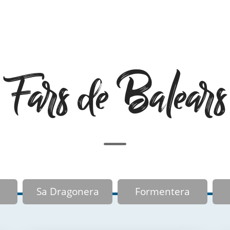
Fars de Balears
Sa Dragonera
Formentera