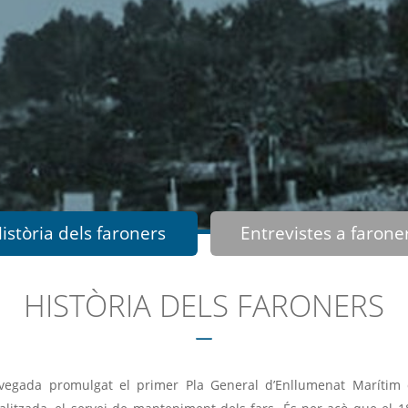
istòria dels faroners
Entrevistes a farone
HISTÒRIA DELS FARONERS
vegada promulgat el primer Pla General d’Enllumenat Marítim 