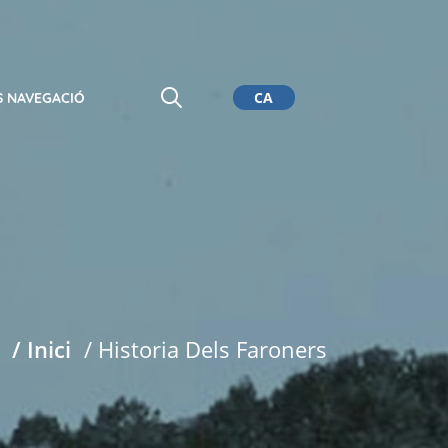
CA
S NAVEGACIÓ
ES
EN
DE
/ Inici
/ Historia Dels Faroners