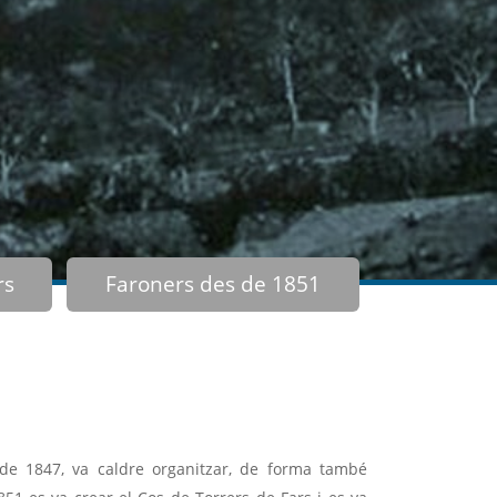
rs
Faroners des de 1851
de 1847, va caldre organitzar, de forma també