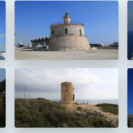
Faro del puerto de
Palma
Faro de La Riba
FUERA DE USO
Faro de la Torre d'en
Beu