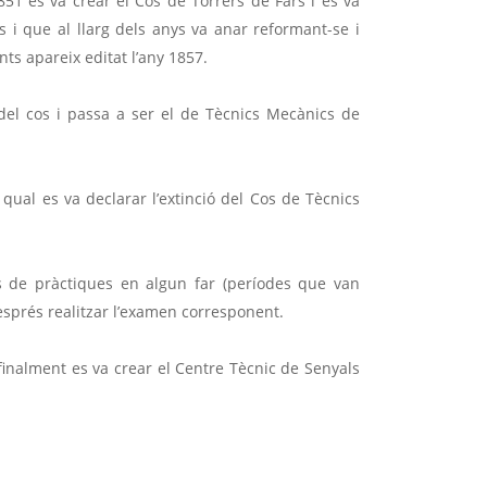
851 es va crear el Cos de Torrers de Fars i es va
 i que al llarg dels anys va anar reformant-se i
nts apareix editat l’any 1857.
 del cos i passa a ser el de Tècnics Mecànics de
 qual es va declarar l’extinció del Cos de Tècnics
 de pràctiques en algun far (períodes que van
després realitzar l’examen corresponent.
finalment es va crear el Centre Tècnic de Senyals