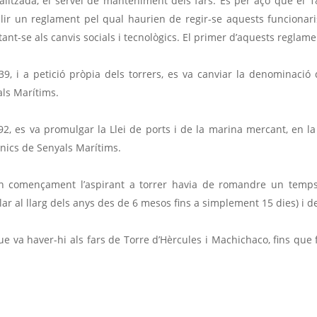
alitzada, el servei de manteniment dels fars. És per açò que el 1
lir un reglament pel qual haurien de regir-se aquests funcionaris
ant-se als canvis socials i tecnològics. El primer d’aquests reglame
39, i a petició pròpia dels torrers, es va canviar la denominació
ls Marítims.
92, es va promulgar la Llei de ports i de la marina mercant, en la
ics de Senyals Marítims.
n començament l’aspirant a torrer havia de romandre un temps
•lar al llarg dels anys des de 6 mesos fins a simplement 15 dies) i 
ue va haver-hi als fars de Torre d’Hèrcules i Machichaco, fins que 