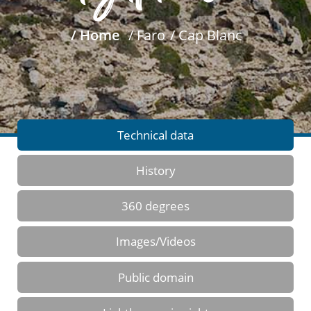
/ Home
/ Faro
/ Cap Blanc
Technical data
History
360 degrees
Images/Videos
Public domain