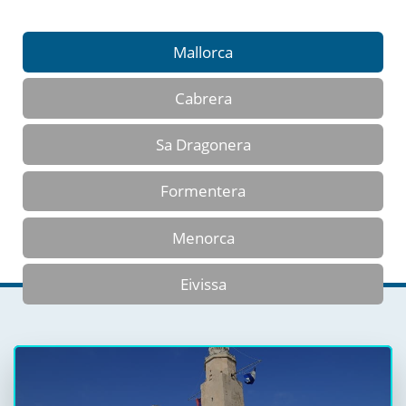
Mallorca
Cabrera
Sa Dragonera
Formentera
Menorca
Eivissa