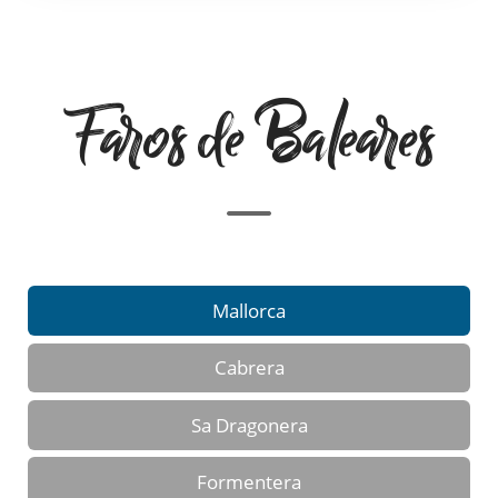
Faros de Baleares
Mallorca
Cabrera
Sa Dragonera
Formentera