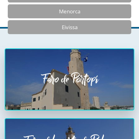
Menorca
Eivissa
Faro de Portopí