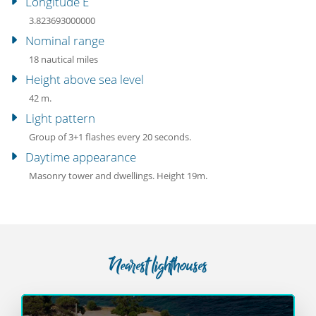
Longitude E
3.823693000000
Nominal range
18 nautical miles
Height above sea level
42 m.
Light pattern
Group of 3+1 flashes every 20 seconds.
Daytime appearance
Masonry tower and dwellings. Height 19m.
Nearest lighthouses