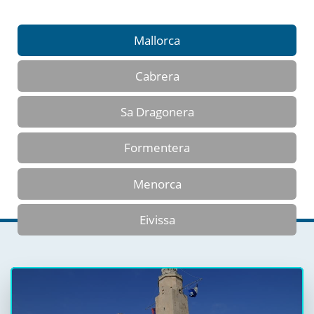
Mallorca
Cabrera
Sa Dragonera
Formentera
Menorca
Eivissa