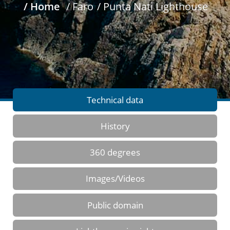
/ Home
/ Faro
/ Punta Nati Lighthouse
Technical data
History
360 degrees
Images/Videos
Public domain